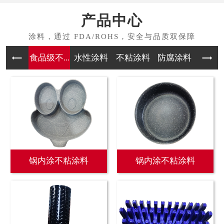
产品中心
食品级不...
水性涂料
不粘涂料
防腐涂料
耐磨高温
锅内涂不粘涂料
锅内涂不粘涂料