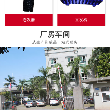
卷发器
直发梳
厂房车间