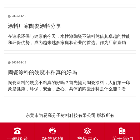
个顺畅。关键是生产效率直接提升25~30%，这谁不爱！耐温正负
200 - 260度都能扛，注塑、压铸随便造，长期用还不脱落不变
形。选它，工业生产效率直接拉满！
2026-01-16
涂料厂家陶瓷涂料分享
​​在追求环保与健康的今天，水性漆陶瓷不沾料凭借其卓越的性能
和环保优势，成为越来越多家庭和企业的首选。作为厂家直销，
我们致力于为客户提供高品质、高性价比的产品，让您轻松享受
健康生活。我们的水性漆陶瓷不沾料采用先进技术，具有超强的
不沾性能，表面光滑易清洁，持久耐用，适用于各类陶瓷制品。
2026-01-16
无论是厨房用具、
陶瓷涂料的硬度不粘真的好吗
​陶瓷涂料的硬度不粘真的好吗？首先提到陶瓷涂料，人们第一印
象是健康，环保，安全，放心。具体的陶瓷涂料是什么能？看看
涂料厂家的说法吧！‌陶瓷涂料‌是一种结合了有机物与无机物优点
的新型涂料，具有高硬度、耐高温、耐腐蚀等特性。它通过使无
机系的聚硅氧烷化合物与有机系的丙烯酸树脂发生反应，用硬化
剂固化制成，具
东莞市为易高分子材料科技有限公司 版权所有
一键拨号
微信咨询
产品中心
关于我们